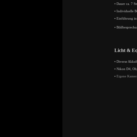
• Dauer ca. 7 S
• Individuelle 
• Einführung in
• Bildbesprech
Licht & E
• Diverse Akkub
• Nikon D4, Obj
•
Eigene Kamera