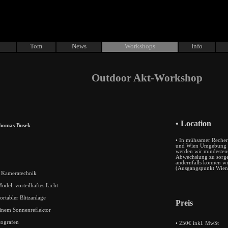
Tom
News
Workshops
Info
Outdoor Akt-Workshop
• Location
Thomas Busek
• In mühsamer Recher
und Wien Umgebung g
werden wir mindesten
Abwechslung zu sorgen
andernfalls können wi
(Ausgangspunkt Wien
n Kameratechnik
del, vorteilhaftes Licht
rtabler Blitzanlage
Preis
inem Sonnenreflektor
tografen
• 250€ inkl. MwSt