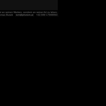
t an seinen Werken, sondern an seiner Art zu leben.
homas Busek
tom@photom.at
+43 699 17999993